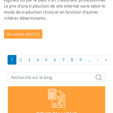
Le prix d’une traduction de site internet varie selon le
mode de traduction choisi et en fonction d’autres
critères déterminants.
En savoir plus
Pagination
1
2
3
4
5
6
7
8
9
…
›
Page s
»
De