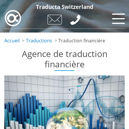
Aller
Traducta Switzerland
au
contenu
principal
Accueil
Traductions
Traduction financière
Agence de traduction
financière