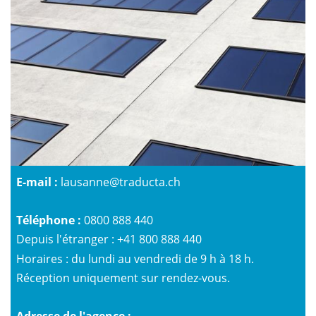
E-mail :
lausanne@traducta.ch
Téléphone :
0800 888 440
Depuis l'étranger :
+41 800 888 440
Horaires : du lundi au vendredi de 9 h à 18 h.
Réception uniquement sur rendez-vous.