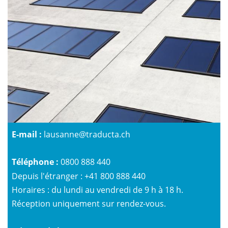
E-mail :
lausanne@traducta.ch
Téléphone :
0800 888 440
Depuis l'étranger :
+41 800 888 440
Horaires : du lundi au vendredi de 9 h à 18 h.
Réception uniquement sur rendez-vous.