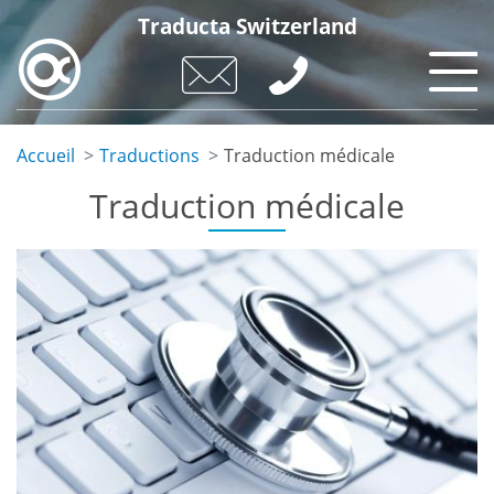
Aller
Traducta Switzerland
au
contenu
principal
Accueil
Traductions
Traduction médicale
Traduction médicale