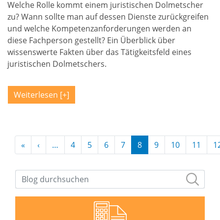
Welche Rolle kommt einem juristischen Dolmetscher
zu? Wann sollte man auf dessen Dienste zurückgreifen
und welche Kompetenzanforderungen werden an
diese Fachperson gestellt? Ein Überblick über
wissenswerte Fakten über das Tätigkeitsfeld eines
juristischen Dolmetschers.
Weiterlesen
Pagination
«
First page
‹
Previous page
…
4
5
6
7
8
9
10
11
1