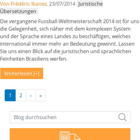
Von Frédéric Ibanez,
23/07/2014
Juristische
Übersetzungen
Die vergangene Fussball-Weltmeisterschaft 2014 ist für uns
die Gelegenheit, sich näher mit dem komplexen System
und der Sprache eines Landes zu beschäftigen, welches
international immer mehr an Bedeutung gewinnt. Lassen
Sie uns einen Blick auf die juristischen und sprachlichen
Feinheiten Brasiliens werfen.
Weiterlesen
Pagination
1
2
›
Next page
»
Last page