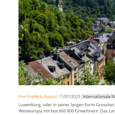
Von Frédéric Ibanez,
11/07/2023
Internationale 
Luxemburg, oder in seiner langen Form Grossherz
Westeuropa mit fast 660 800 Einwohnern. Das Lan