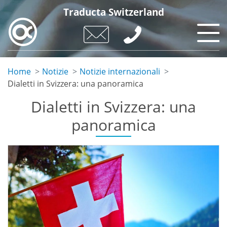
Salta
Traducta Switzerland
al
contenuto
principale
Home
Notizie
Notizie internazionali
Dialetti in Svizzera: una panoramica
Dialetti in Svizzera: una
panoramica