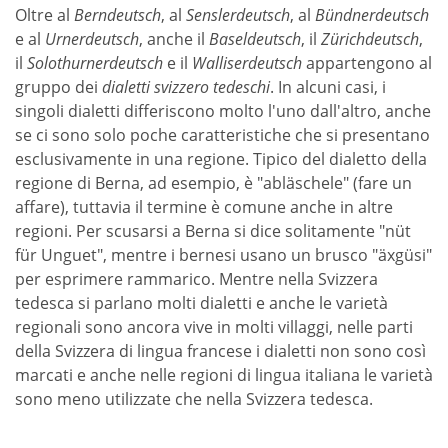
Oltre al
Berndeutsch
, al
Senslerdeutsch
, al
Bündnerdeutsch
e al
Urnerdeutsch
, anche il
Baseldeutsch
, il
Zürichdeutsch
,
il
Solothurnerdeutsch
e il
Walliserdeutsch
appartengono al
gruppo dei
dialetti svizzero tedeschi
. In alcuni casi, i
singoli dialetti differiscono molto l'uno dall'altro, anche
se ci sono solo poche caratteristiche che si presentano
esclusivamente in una regione. Tipico del dialetto della
regione di Berna, ad esempio, è "abläschele" (fare un
affare), tuttavia il termine è comune anche in altre
regioni. Per scusarsi a Berna si dice solitamente "nüt
für Unguet", mentre i bernesi usano un brusco "äxgüsi"
per esprimere rammarico. Mentre nella Svizzera
tedesca si parlano molti dialetti e anche le varietà
regionali sono ancora vive in molti villaggi, nelle parti
della Svizzera di lingua francese i dialetti non sono così
marcati e anche nelle regioni di lingua italiana le varietà
sono meno utilizzate che nella Svizzera tedesca.