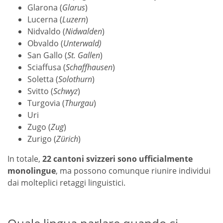
Glarona (
Glarus
)
Lucerna (
Luzern
)
Nidvaldo (
Nidwalden
)
Obvaldo (
Unterwald)
San Gallo (
St. Gallen
)
Sciaffusa (
Schaffhausen
)
Soletta (
Solothurn
)
Svitto (
Schwyz
)
Turgovia (
Thurgau
)
Uri
Zugo (
Zug
)
Zurigo (
Zürich
)
In totale,
22 cantoni svizzeri sono ufficialmente
monolingue
, ma possono comunque riunire individui
dai molteplici retaggi linguistici.