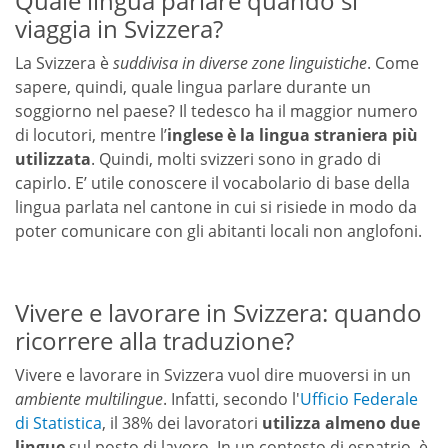
Quale lingua parlare quando si
viaggia in Svizzera?
La Svizzera è
suddivisa in diverse zone linguistiche
. Come
sapere, quindi, quale lingua parlare durante un
soggiorno nel paese? Il tedesco ha il maggior numero
di locutori, mentre l’
inglese è la lingua straniera più
utilizzata
. Quindi, molti svizzeri sono in grado di
capirlo. E’ utile conoscere il vocabolario di base della
lingua parlata nel cantone in cui si risiede in modo da
poter comunicare con gli abitanti locali non anglofoni.
Vivere e lavorare in Svizzera: quando
ricorrere alla traduzione?
Vivere e lavorare in Svizzera vuol dire muoversi in un
ambiente multilingue
. Infatti, secondo l'
Ufficio Federale
di Statistica
, il 38% dei lavoratori
utilizza almeno due
lingue
sul posto di lavoro. In un contesto di espatrio, è