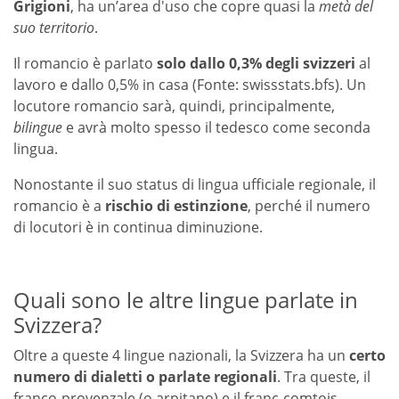
Grigioni
, ha un’area d'uso che copre quasi la
metà del
suo territorio
.
Il romancio è parlato
solo dallo 0,3% degli svizzeri
al
lavoro e dallo 0,5% in casa (Fonte: swissstats.bfs). Un
locutore romancio sarà, quindi, principalmente,
bilingue
e avrà molto spesso il tedesco come seconda
lingua.
Nonostante il suo status di lingua ufficiale regionale, il
romancio è a
rischio di estinzione
, perché il numero
di locutori è in continua diminuzione.
Quali sono le altre lingue parlate in
Svizzera?
Oltre a queste 4 lingue nazionali, la Svizzera ha un
certo
numero di dialetti o parlate regionali
. Tra queste, il
franco-provenzale (o arpitano) e il franc-comtois