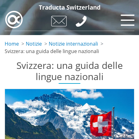
Salta
Traducta Switzerland
al
contenuto
principale
Home
Notizie
Notizie internazionali
Svizzera: una guida delle lingue nazionali
Svizzera: una guida delle
lingue nazionali