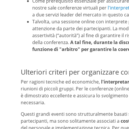
Come prerequisito essenziale per assicurare l
nostre sale conferenze virtuali per
l'interpre
a due servizi leader del mercato in questo 
Talvolta, una sessione online con interpret
attenzione da parte dei partecipanti. La mod
assertività (“autorità”) al fine di garantire il
della conferenza.
A tal fine, durante la di
funzione di "arbitro" per garantire la coer
Ulteriori criteri per organizzare 
Per ragioni tecniche ed economiche,
l'interpreta
riunioni di piccoli gruppi. Per le conferenze (onli
è dimostrato eccellente e assicura lo svolgimento d
necessaria.
Questi grandi eventi sono strutturalmente basati s
partecipanti, ma sono solitamente associati a
cos
del personale e implementazione tecnica. Per ques