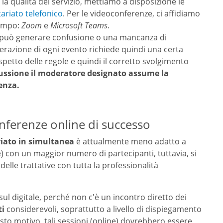
a qualità del servizio, mettiamo a disposizione le
tariato telefonico
. Per le videoconferenze, ci affidiamo
campo:
Zoom
e
Microsoft Teams
.
e può generare confusione o una mancanza di
erazione di ogni evento richiede quindi una certa
 rispetto delle regole e quindi il corretto svolgimento
scussione il moderatore designato assume la
enza.
conferenze online di successo
riato in simultanea
è attualmente meno adatto a
ne) con un maggior numero di partecipanti, tuttavia, si
elle trattative con tutta la professionalità
ul digitale, perché non c'è un incontro diretto dei
ti
considerevoli, soprattutto a livello di dispiegamento
to motivo, tali sessioni (online) dovrebbero essere