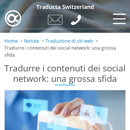
Salta
Traducta Switzerland
al
contenuto
principale
Home
Notizie
Traduzione di siti web
Tradurre i contenuti dei social network: una grossa
sfida
Tradurre i contenuti dei social
network: una grossa sfida