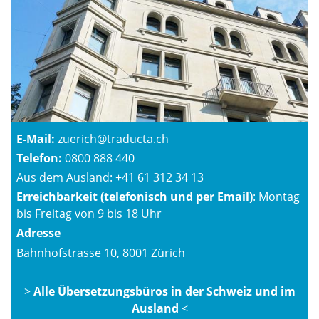
E-Mail:
zuerich@traducta.ch
Telefon:
0800 888 440
Aus dem Ausland:
+41 61 312 34 13
Erreichbarkeit (telefonisch und per Email)
: Montag
bis Freitag von 9 bis 18 Uhr
Adresse
Bahnhofstrasse 10, 8001 Zürich
>
Alle Übersetzungsbüros in der Schweiz und im
Ausland
<