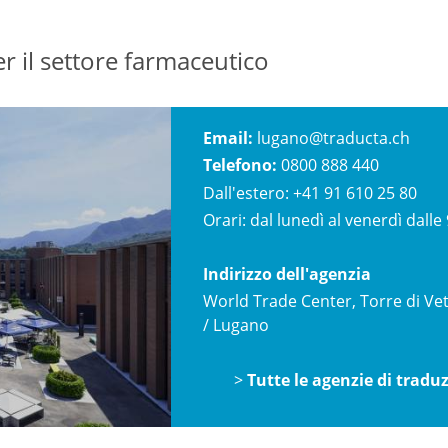
er il settore farmaceutico
Email:
lugano@traducta.ch
Telefono:
0800 888 440
Dall'estero:
+41 91 610 25 80
Orari: dal lunedì al venerdì dalle 
Indirizzo dell'agenzia
World Trade Center, Torre di Vet
/ Lugano
>
Tutte le agenzie di tradu