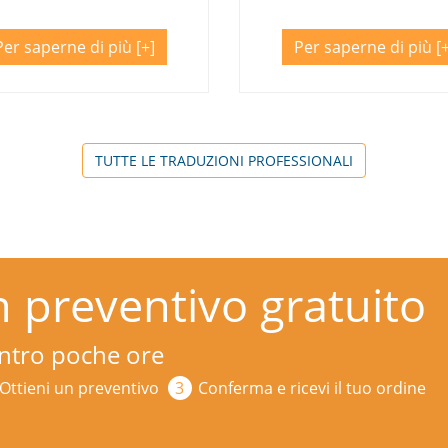
Per saperne di più
Per saperne di più
TUTTE LE TRADUZIONI PROFESSIONALI
n preventivo gratuito
 entro poche ore
Ottieni un preventivo
Conferma e ricevi il tuo ordine