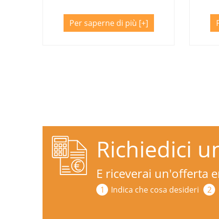
Per saperne di più
Richiedici u
E riceverai un'offerta
Indica che cosa desideri