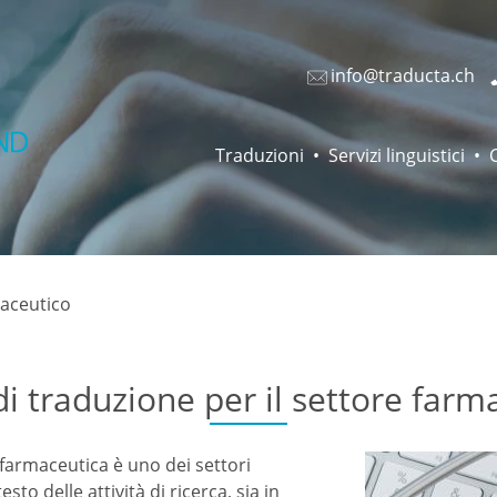
info@traducta.ch
Traduzioni
Servizi linguistici
maceutico
 di traduzione per il settore farm
 farmaceutica è uno dei settori
to delle attività di ricerca, sia in