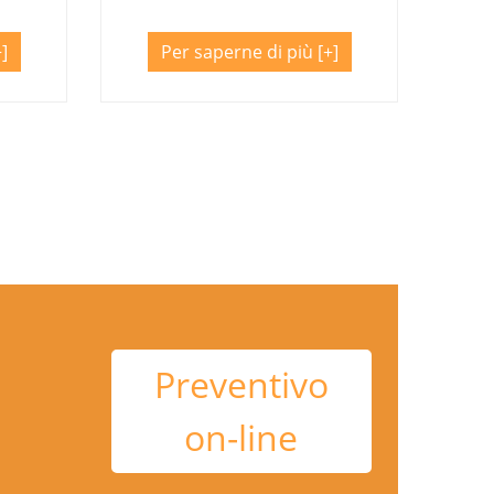
Per saperne di più
Preventivo
on-line