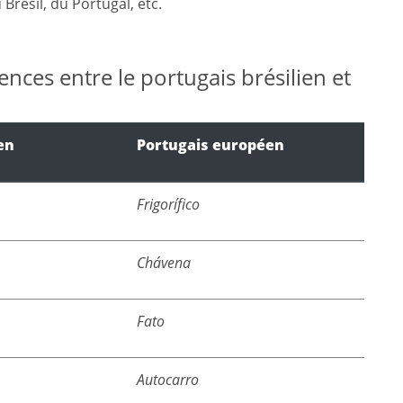
Brésil, du Portugal, etc.
nces entre le portugais brésilien et
en
Portugais européen
Frigorífico
Chávena
Fato
Autocarro