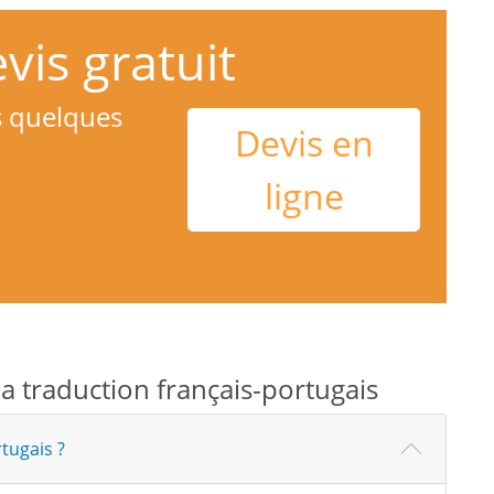
is gratuit
s quelques
Devis en
ligne
la traduction français-portugais
tugais ?