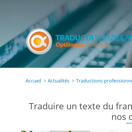
Aller
au
contenu
principal
Accueil
Actualités
Traductions professionne
Traduire un texte du fran
nos 