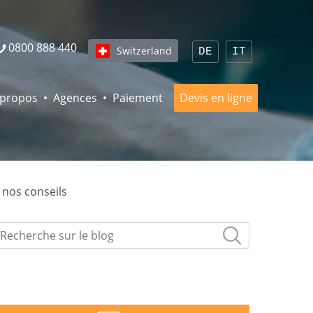
0800 888 440
Switzerland
DE
IT
 propos
Agences
Paiement
Devis en ligne
s nos conseils