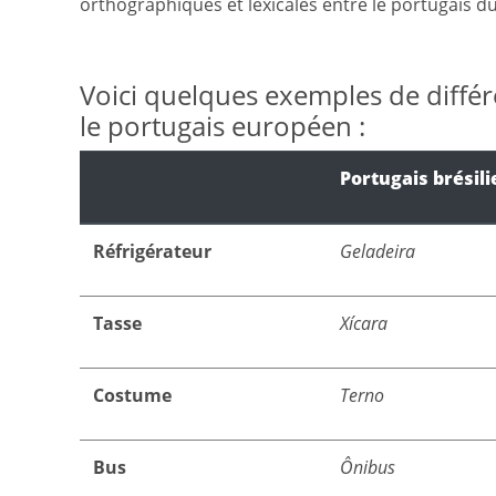
orthographiques et lexicales entre le portugais du 
Voici quelques exemples de différe
le portugais européen :
Portugais brésili
Réfrigérateur
Geladeira
Tasse
Xícara
Costume
Terno
Bus
Ônibus