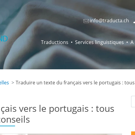
info@traducta.ch
Traductions
Services linguistiques
A
lles
Traduire un texte du français vers le portugais : tou
çais vers le portugais : tous
conseils