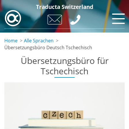
Skip
Traducta Switzerland
to
main
content
Home
Alle Sprachen
Übersetzungsbüro Deutsch Tschechisch
Übersetzungsbüro für
Tschechisch