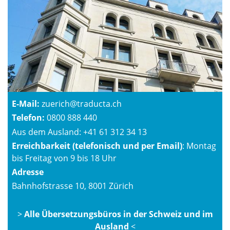
E-Mail:
zuerich@traducta.ch
Telefon:
0800 888 440
Aus dem Ausland:
+41 61 312 34 13
Erreichbarkeit (telefonisch und per Email)
: Montag
bis Freitag von 9 bis 18 Uhr
Adresse
Bahnhofstrasse 10, 8001 Zürich
>
Alle Übersetzungsbüros in der Schweiz und im
Ausland
<