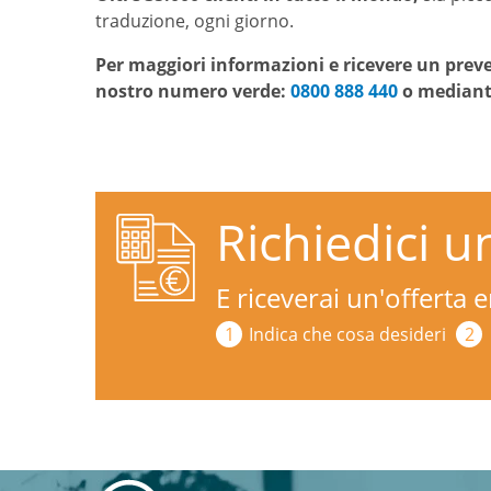
traduzione, ogni giorno.
Per maggiori informazioni e ricevere un preven
nostro numero verde:
0800 888 440
o median
Richiedici u
E riceverai un'offerta
Indica che cosa desideri