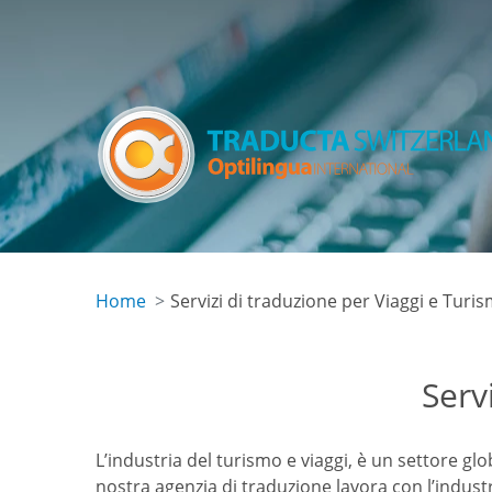
Salta
al
contenuto
principale
Home
Servizi di traduzione per Viaggi e Turi
Serv
L’industria del turismo e viaggi, è un settore g
nostra agenzia di traduzione lavora con l’industr