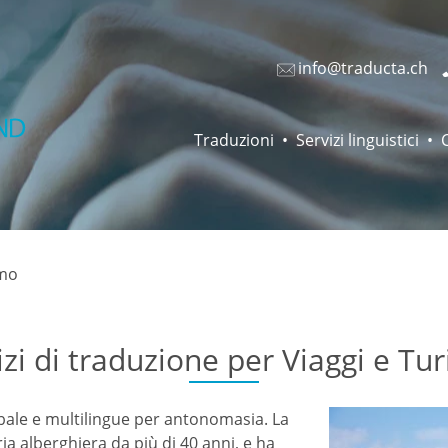
info@traducta.ch
Traduzioni
Servizi linguistici
smo
izi di traduzione per Viaggi e Tu
lobale e multilingue per antonomasia. La
ia alberghiera da più di 40 anni, e ha