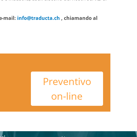
 e-mail:
info@traducta.ch
, chiamando al
Preventivo
on-line