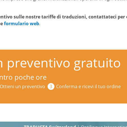
tivo sulle nostre tariffe di traduzioni, contattateci per
te
formulario web
.
n preventivo gratuito
 entro poche ore
Ottieni un preventivo
Conferma e ricevi il tuo ordine