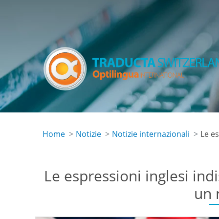
Salta
al
contenuto
principale
Home
Notizie
Notizie internazionali
Le es
Le espressioni inglesi in
un 