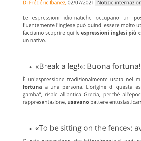
Di Frédéric Ibanez,
02/07/2021
Notizie internazion
Le espressioni idiomatiche occupano un pos
fluentemente l'inglese può quindi essere molto ut
facciamo scoprire qui le
espressioni inglesi più 
un nativo.
«Break a leg!»: Buona fortuna!
È un'espressione tradizionalmente usata nel 
fortuna
a una persona. L'origine di questa esp
gamba", risale all'antica Grecia, perché all'epoc
rappresentazione,
usavano
battere entusiasticam
«To be sitting on the fence»: a
Questa espressione, che letteralmente si traduce 