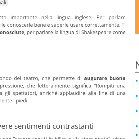
ali
to importante nella lingua inglese. Per parlare
ile conoscerle bene e saperle usare correttamente. Ti
conosciute
, per parlare la lingua di Shakespeare come
mondo del teatro, che permette di
augurare buona
ressione, che letteralmente significa "Rompiti una
a gli spettatori, anziché applaudire alla fine di una
ente i piedi.
vere sentimenti contrastanti
con "essere seduti in bilico sulla staccionata", viene