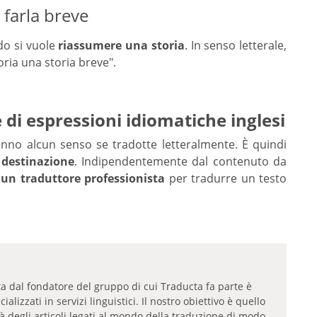
 farla breve
do si vuole
riassumere una storia
. In senso letterale,
oria una storia breve".
 di espressioni idiomatiche inglesi
anno alcun senso se tradotte letteralmente. È quindi
 destinazione
. Indipendentemente dal contenuto da
i un traduttore professionista
per tradurre un testo
tta dal fondatore del gruppo di cui Traducta fa parte è
lizzati in servizi linguistici. Il nostro obiettivo è quello
tà degli articoli legati al mondo della traduzione di modo