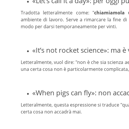
«Let’s call it a day»: per oggi 
Tradotta letteralmente come: "
chiamiamola 
ambiente di lavoro. Serve a rimarcare la fine d
modo per darsi temporaneamente per vinti.
«It’s not rocket science»: ma 
Letteralmente, vuol dire: "non è che sia scienza 
una certa cosa non è particolarmente complicata, e
«When pigs can fly»: non acca
Letteralmente, questa espressione si traduce "qua
certa cosa non accadrà mai.