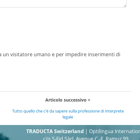
 un visitatore umano e per impedire inserimenti di
Articolo successivo
Tutto quello che c'è da sapere sulla professione di interprete
legale
TRADUCTA Switzerland
| Optilingua Internatio
c/o S-Fid Sàrl, Avenue C.-F. Ramuz 99