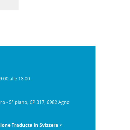
9:00 alle 18:00
ro - 5° piano, CP 317, 6982 Agno
zione Traducta in Svizzera
<