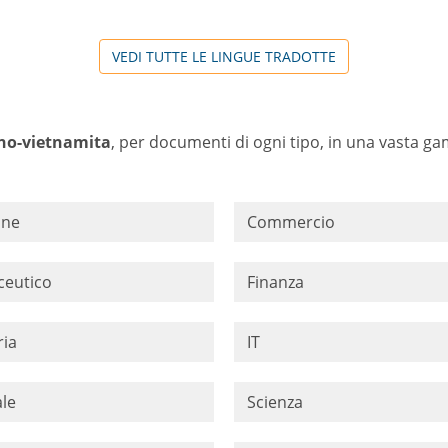
VEDI TUTTE LE LINGUE TRADOTTE
iano-vietnamita
, per documenti di ogni tipo, in una vasta gam
one
Commercio
ceutico
Finanza
ria
IT
le
Scienza