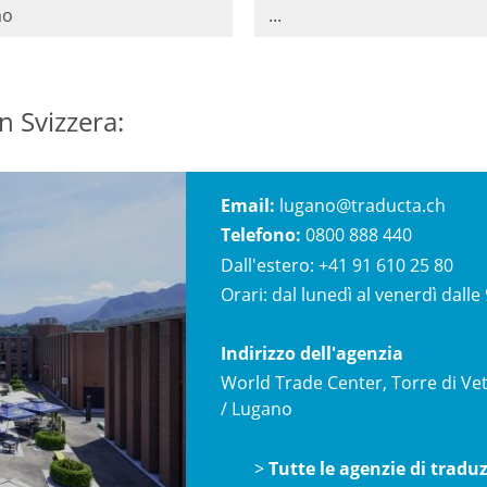
mo
...
n Svizzera:
Email:
lugano@traducta.ch
Telefono:
0800 888 440
Dall'estero:
+41 91 610 25 80
Orari: dal lunedì al venerdì dalle 
Indirizzo dell'agenzia
World Trade Center, Torre di Vet
/ Lugano
>
Tutte le agenzie di tradu