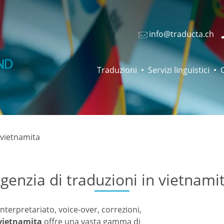
info@traducta.ch
Traduzioni
Servizi linguistici
 vietnamita
genzia di traduzioni in vietnami
interpretariato, voice-over, correzioni,
 vietnamita
offre una vasta gamma di