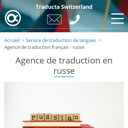
Aller
Traducta Switzerland
au
contenu
principal
Accueil
Service de traduction de langues
Agence de traduction français - russe
Agence de traduction en
russe