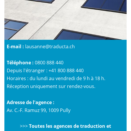
E-mail :
lausanne@traducta.ch
Téléphone :
0800 888 440
Depuis l'étranger :
+41 800 888 440
Horaires : du lundi au vendredi de 9 h à 18 h.
Réception uniquement sur rendez-vous.
Adresse de l'agence :
Av. C.-F. Ramuz 99, 1009 Pully
>>>
Toutes les agences de traduction et