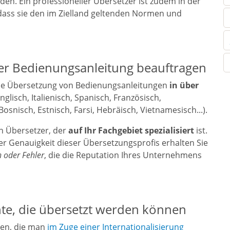
den. Ein professioneller Übersetzer ist zudem in der
 dass sie den im Zielland geltenden Normen und
ner Bedienungsanleitung beauftragen
die Übersetzung von Bedienungsanleitungen
in über
glisch, Italienisch, Spanisch, Französisch,
 Bosnisch, Estnisch, Farsi, Hebräisch, Vietnamesisch...).
n Übersetzer, der
auf Ihr Fachgebiet spezialisiert
ist.
er Genauigkeit dieser Übersetzungsprofis erhalten Sie
 oder Fehler
, die die Reputation Ihres Unternehmens
te, die übersetzt werden können
ngen, die man
im Zuge einer Internationalisierung