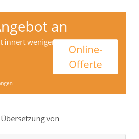
Angebot an
t innert weniger
Online-
Offerte
fangen
r Übersetzung von